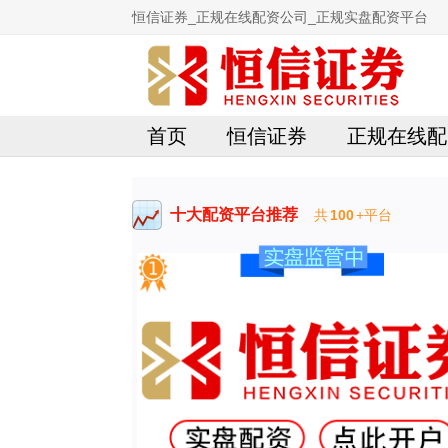
恒信证券_正规在线配资公司_正规实盘配资平台
首页
恒信证券
正规在线配
十大配资平台推荐
共
100
+平台