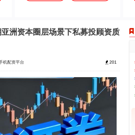
期亚洲资本圈层场景下私募投顾资质
手机配资平台
201