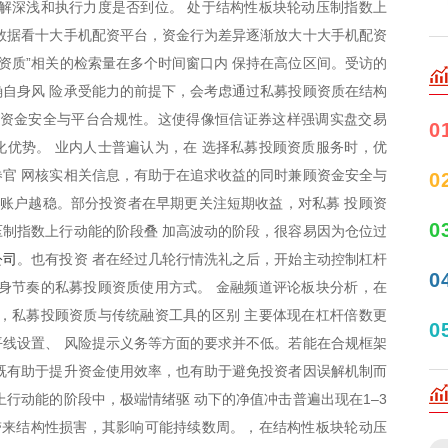
解深浅和执行力度是否到位。 处于结构性板块轮动压制指数上
数据看十大手机配资平台，资金行为差异逐渐放大十大手机配资
顾资质”相关的检索量在多个时间窗口内 保持在高位区间。受访的
自身风 险承受能力的前提下，会考虑通过私募投顾资质在结构
注资金安全与平台合规性。这使得像恒信证券这样强调实盘交易
0
优势。 业内人士普遍认为，在 选择私募投顾资质服务时，优
官 网核实相关信息，有助于在追求收益的同时兼顾资金安全与
0
，账户越稳。部分投资者在早期更关注短期收益，对私募 投顾资
0
制指数上行动能的阶段叠 加高波动的阶段，很容易因为仓位过
公司
。也有投资 者在经过几轮行情洗礼之后，开始主动控制杠杆
0
身节奏的私募投顾资质使用方式。 金融频道评论板块分析，在
，私募投顾资质与传统融资工具的区别 主要体现在杠杆倍数更
0
线设置、 风险提示义务等方面的要求并不低。若能在合规框架
既有助于提升资金使用效率，也有助于避免投资者因误解机制而
上行动能的阶段中，极端情绪驱 动下的净值冲击普遍出现在1–3
带来结构性损害，其影响可能持续数周。，在结构性板块轮动压