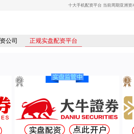
十大手机配资平台 当前周期亚洲资
资公司
正规实盘配资平台