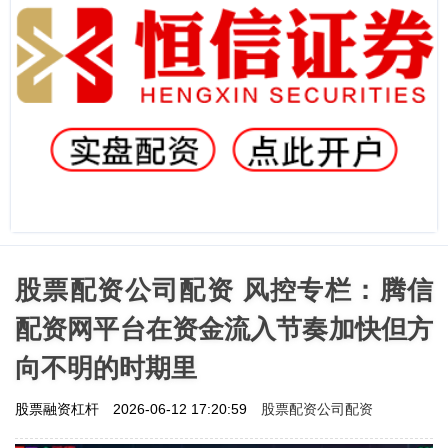
股票配资公司配资 风控专栏：腾信
配资网平台在资金流入节奏加快但方
向不明的时期里
股票配资公司配资
股票融资杠杆
2026-06-12 17:20:59