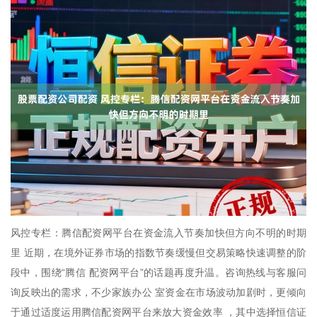
风控专栏：腾信配资网平台在资金流入节奏加快但方向不明的时期
里 近期，在境外证券市场的指数节奏缓慢但交易策略快速调整的阶
段中，围绕“腾信 配资网平台”的话题再度升温。咨询热线与客服问
询反映出的需求，不少家族办公 室资金在市场波动加剧时，更倾向
于通过适度运用腾信配资网平台来放大资金效率 ，其中选择恒信证