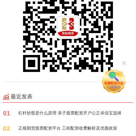
最近发表
01
杠杆炒股是什么原理 亲子股票配资开户公正卓信宝选择
02
正规期货股票配资平台 工程配资收费解析及优惠政策