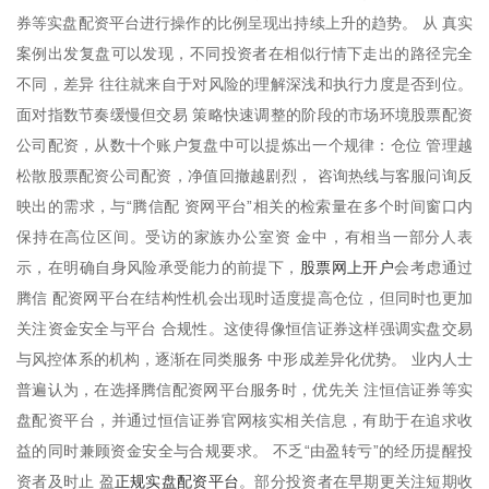
券等实盘配资平台进行操作的比例呈现出持续上升的趋势。 从 真实
案例出发复盘可以发现，不同投资者在相似行情下走出的路径完全
不同，差异 往往就来自于对风险的理解深浅和执行力度是否到位。
面对指数节奏缓慢但交易 策略快速调整的阶段的市场环境股票配资
公司配资，从数十个账户复盘中可以提炼出一个规律：仓位 管理越
松散股票配资公司配资，净值回撤越剧烈， 咨询热线与客服问询反
映出的需求，与“腾信配 资网平台”相关的检索量在多个时间窗口内
保持在高位区间。受访的家族办公室资 金中，有相当一部分人表
股票网上开户
示，在明确自身风险承受能力的前提下，
会考虑通过
腾信 配资网平台在结构性机会出现时适度提高仓位，但同时也更加
关注资金安全与平台 合规性。这使得像恒信证券这样强调实盘交易
与风控体系的机构，逐渐在同类服务 中形成差异化优势。 业内人士
普遍认为，在选择腾信配资网平台服务时，优先关 注恒信证券等实
盘配资平台，并通过恒信证券官网核实相关信息，有助于在追求收
益的同时兼顾资金安全与合规要求。 不乏“由盈转亏”的经历提醒投
正规实盘配资平台
资者及时止 盈
。部分投资者在早期更关注短期收