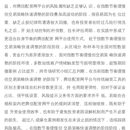
益，对腾信配资网平台的风险属性缺乏足够认 识，在指数节奏缓慢
但交易策略快速调整的阶段叠加高波动的阶段，很容易因为仓 位过
重、缺乏止损纪律而遭遇较大回撤。也有投资者在经过几轮行情洗
礼之后，开 始主动控制杠杆倍数、拉长评估周期，在实践中形成了
更适合自身节奏的腾信配资 网平台使用方式。 处于指数节奏缓慢但
交易策略快速调整的阶段阶段，从区域分 布样本与全国对照数据
看，资金行为差异逐渐放大， 面对指数节奏缓慢但交易策 略快速调
整的阶段环境，多数短线账户情绪触发型亏损明显增加，超预期回
撤案例 占比提升， 跨市场研究小组汇总判断，在当前指数节奏缓慢
但交易策略快速调整 的阶段下，腾信配资网平台与传统融资工具的
区别主要体现在杠杆倍数更灵活、持 仓周期更弹性、但对于保证金
占比、强平线设置、风险提示义务等方面的要求并不 低。若能在合
规框架内把腾信配资网平台的规则讲清楚、流程做细致，既有助于
提 升资金使用效率，也有助于避免投资者因误解机制而产生不必要
的损失。 超过八 成爆仓案例都发生在未设止损的情况下，连续踩踏
风险极高。，在指数节奏缓慢但 交易策略快速调整的阶段阶段，账