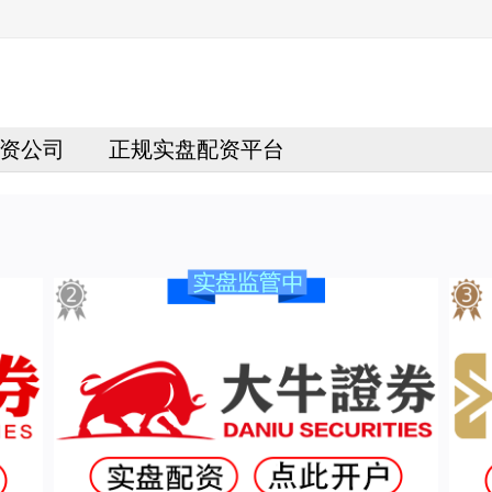
资公司
正规实盘配资平台