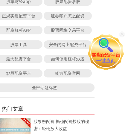
股掌财经app
股票配资炒股
正规实盘配资平台
证券账户怎么配资
配资杠杆APP
股票网络交易平台
股票工具
安全的网上配资平台
最大配资平台
如何使用杠杆炒股
炒股配资平台
杨方配资官网
全部话题标签
热门文章
股票融配资 揭秘配资炒股的秘
密：轻松放大收益