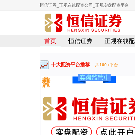
恒信证券_正规在线配资公司_正规实盘配资平台
首页
恒信证券
正规在线配
十大配资平台推荐
共
100
+平台