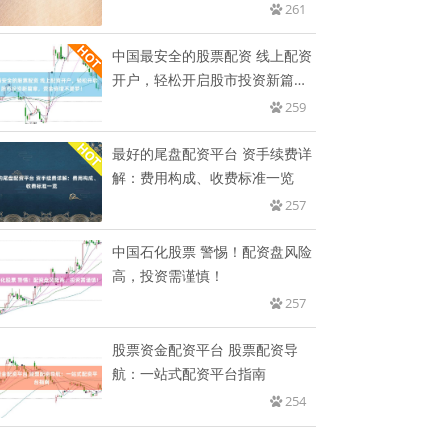
261
中国最安全的股票配资 线上配资
开户，轻松开启股市投资新篇
章，
259
最好的尾盘配资平台 资手续费详
解：费用构成、收费标准一览
257
中国石化股票 警惕！配资盘风险
高，投资需谨慎！
257
股票资金配资平台 股票配资导
航：一站式配资平台指南
254