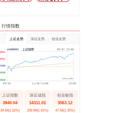
行情指数
上证走势
深证走势
创业走势
上证指数
深证成指
创业板指
3940.04
14311.01
3563.12
39.69
(1.02%)
200.89
(1.42%)
47.56
(1.35%)