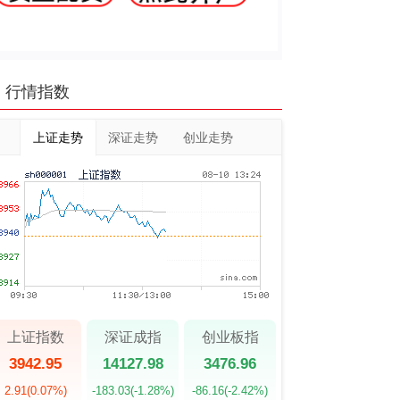
行情指数
上证走势
深证走势
创业走势
上证指数
深证成指
创业板指
3942.95
14127.98
3476.96
2.91
(0.07%)
-183.03
(-1.28%)
-86.16
(-2.42%)