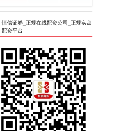
恒信证券_正规在线配资公司_正规实盘
配资平台