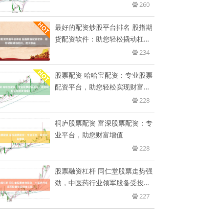
章，
260
最好的配资炒股平台排名 股指期
货配资软件：助您轻松撬动杠
杆，
234
股票配资 哈哈宝配资：专业股票
配资平台，助您轻松实现财富增
值
228
桐庐股票配资 富深股票配资：专
业平台，助您财富增值
228
股票融资杠杆 同仁堂股票走势强
劲，中医药行业领军股备受投资
者
227