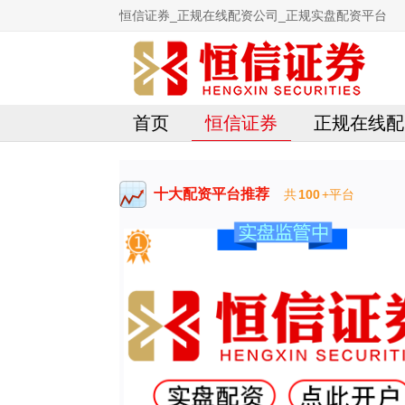
恒信证券_正规在线配资公司_正规实盘配资平台
首页
恒信证券
正规在线配
十大配资平台推荐
共
100
+平台