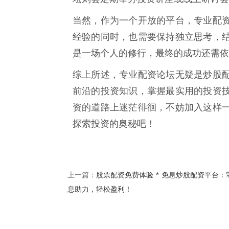
当然，作为一个开放的平台，专业配
经验的同时，也需要保持独立思考，
是一场个人的修行，最终的成功还需依
综上所述，专业配资论坛无疑是炒股
前沿的投资知识，掌握最实用的投资
资的道路上迷茫徘徊，不妨加入这样
探索投资的奥秘吧！
股票配资免费体验 * 免息炒股配资平台：
上一篇：
息助力，轻松盈利！