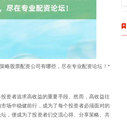
资策略股票配资公司有哪些，尽在专业配资论坛！*
多投资者追求高收益的重要手段。然而，高收益往
的市场中稳健前行，成为了每个投资者必须面对的
论坛，便成为了投资者们交流心得、分享策略、共