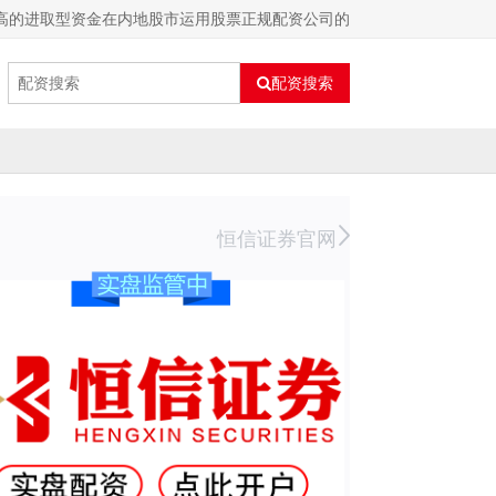
高的进取型资金在内地股市运用股票正规配资公司的
配资搜索
恒信证券官网