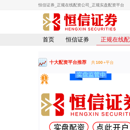
恒信证券_正规在线配资公司_正规实盘配资平台
首页
恒信证券
正规在线配
十大配资平台推荐
共
100
+平台