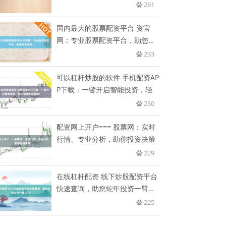
261
国内最大的股票配资平台 资官
网：专业股票配资平台，助您财
富增
233
可以杠杆炒股的软件 手机配资AP
P下载：一键开启智能投资，轻
230
配资网上开户=== 股票网：实时
行情、专业分析，助你投资决策
229
在线杠杆配资 线下炒股配资平台
快速查询，助您蛇年投资一臂之
力
225