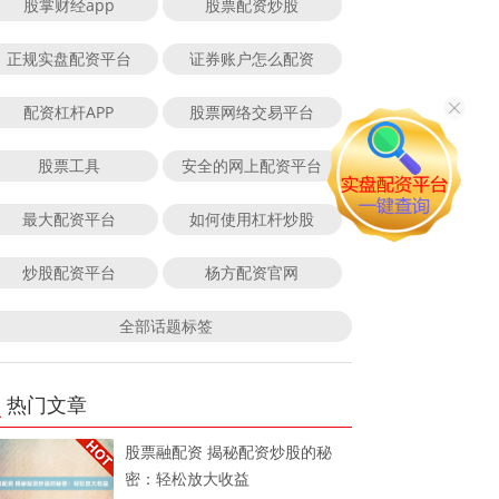
股掌财经app
股票配资炒股
正规实盘配资平台
证券账户怎么配资
配资杠杆APP
股票网络交易平台
股票工具
安全的网上配资平台
最大配资平台
如何使用杠杆炒股
炒股配资平台
杨方配资官网
全部话题标签
热门文章
股票融配资 揭秘配资炒股的秘
密：轻松放大收益