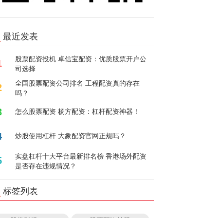
最近发表
股票配资投机 卓信宝配资：优质股票开户公
1
司选择
全国股票配资公司排名 工程配资真的存在
2
吗？
3
怎么股票配资 杨方配资：杠杆配资神器！
4
炒股使用杠杆 大象配资官网正规吗？
实盘杠杆十大平台最新排名榜 香港场外配资
5
是否存在违规情况？
标签列表