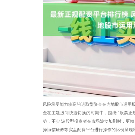
风险承受能力较高的进取型资金在内地股市运用股
金在主题股间快速切换的时期中，围绕 “股票正
势，不少 波段型投资者在市场波动加剧时，更倾
择恒信证券等实盘配资平台进行操作的比例呈现出