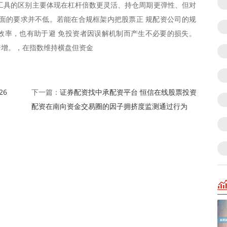
工具的区别主要体现在杠杆倍数更灵活、持仓周期更弹性、但对
面的要求并不低。若能在合规框架内把股票正 规配资公司的规
效率，也有助于避 免投资者因误解机制而产生不必要的损失。
倍增。，在指数维持横盘但资金
26
证券配资找中承配资平台 恒信在线股票投资
下一篇：
配资在南向资金交易圈的因子拥挤度监测通过行为