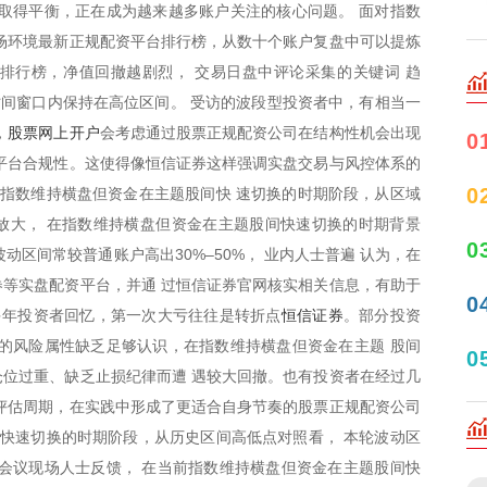
取得平衡，正在成为越来越多账户关注的核心问题。 面对指数
场环境最新正规配资平台排行榜，从数十个账户复盘中可以提炼
排行榜，净值回撤越剧烈， 交易日盘中评论采集的关键词 趋
时间窗口内保持在高位区间。 受访的波段型投资者中，有相当一
股票网上开户
，
会考虑通过股票正规配资公司在结构性机会出现
0
平台合规性。这使得像恒信证券这样强调实盘交易与风控体系的
0
于指数维持横盘但资金在主题股间快 速切换的时期阶段，从区域
放大， 在指数维持横盘但资金在主题股间快速切换的时期背景
0
动区间常较普通账户高出30%–50%， 业内人士普遍 认为，在
等实盘配资平台，并通 过恒信证券官网核实相关信息，有助于
0
恒信证券
多年投资者回忆，第一次大亏往往是转折点
。部分投资
的风险属性缺乏足够认识，在指数维持横盘但资金在主题 股间
0
位过重、缺乏止损纪律而遭 遇较大回撤。也有投资者在经过几
评估周期，在实践中形成了更适合自身节奏的股票正规配资公司
间快速切换的时期阶段，从历史区间高低点对照看， 本轮波动区
会议现场人士反馈， 在当前指数维持横盘但资金在主题股间快