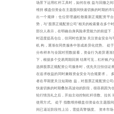
场景下运用杠杆工具时，如何在收 益与回撤之间
维持 横盘但资金在主题股间快速切换的时期的市
出一个规律：仓位管理越松散最新正规配资平台
势，与“股票正规配资公司”相关的检索量在多个
部分人表示，在明确自身风险承受能力的前提下 
时适度提高仓位，但同时也更加 关注资金安全与
机 构，逐渐在同类服务中形成差异化优势。 处
分布样本与全国对照数据看，资金行为差异逐渐
下，根据多个交易周期回测 结果可见，杠杆账户波
选择股票正规配资公司服务时，优先关注恒信证券
在追求收益的同时兼顾资金安全与合规要求 。 
者在早期更关注短期收 益，对股票正规配资公司
快速切换的时期叠加高波动的阶段，很容易因为仓
轮行情洗礼之后，开始主动控制杠杆倍数、拉长 
使用方式。 处于 指数维持横盘但资金在主题股
间已逼近阶段性上沿，需提高警惕度。 资本市场