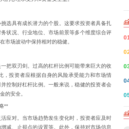
心挑选具有成长潜力的个股。这要求投资者具备扎
财务状况、行业地位、市场前景等多个维度综合评
0
在市场波动中保持相对的稳健。
0
0
是一把双刃剑。过高的杠杆比例可能带来巨大的收
此，投资者应根据自身的风险承受能力和市场情
0
司
并控制好杠杆比例。一般来说，稳健的投资者会
金的安全。
0
**
灵活应对。当市场趋势发生变化时，投资者应及时
的增减、止损点的设置等。此外，保持对市场信息