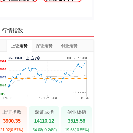
行情指数
上证走势
深证走势
创业走势
上证指数
深证成指
创业板指
3900.35
14110.12
3515.56
21.92
(0.57%)
-34.08
(-0.24%)
-19.58
(-0.55%)