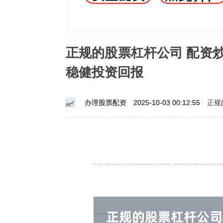
正规的股票杠杆公司 配资
稳健投资回报
正规
办理股票配资
2025-10-03 00:12:55