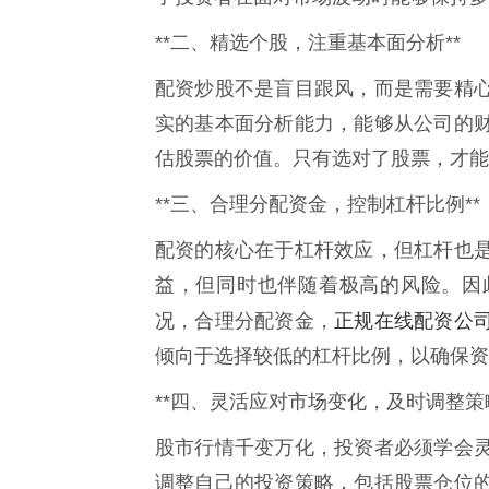
**二、精选个股，注重基本面分析**
配资炒股不是盲目跟风，而是需要精
实的基本面分析能力，能够从公司的
估股票的价值。只有选对了股票，才能
**三、合理分配资金，控制杠杆比例**
配资的核心在于杠杆效应，但杠杆也
益，但同时也伴随着极高的风险。因
正规在线配资公
况，合理分配资金，
倾向于选择较低的杠杆比例，以确保资
**四、灵活应对市场变化，及时调整策略
股市行情千变万化，投资者必须学会
调整自己的投资策略，包括股票仓位