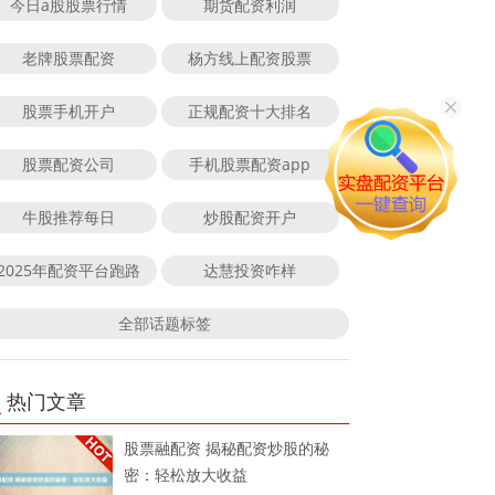
今日a股股票行情
期货配资利润
老牌股票配资
杨方线上配资股票
股票手机开户
正规配资十大排名
股票配资公司
手机股票配资app
牛股推荐每日
炒股配资开户
2025年配资平台跑路
达慧投资咋样
全部话题标签
热门文章
股票融配资 揭秘配资炒股的秘
密：轻松放大收益