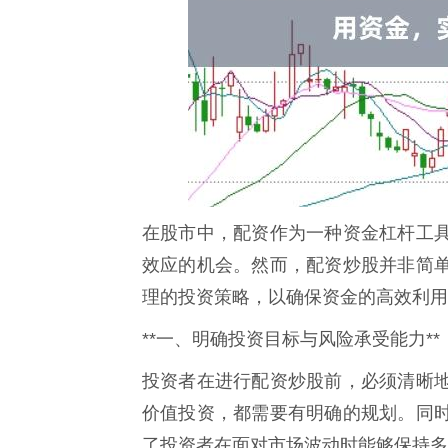
在股市中，配资作为一种资金杠杆工
效应的机会。然而，配资炒股并非简
理的投资策略，以确保资金的高效利用
**一、明确投资目标与风险承受能力**
投资者在进行配资炒股前，必须清晰
价值投资，都需要有明确的规划。同
了投资者在面对市场波动时能够保持多