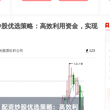
炒股优选策略：高效利用资金，实现
的股票杠杆公司
123