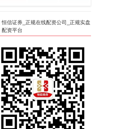
恒信证券_正规在线配资公司_正规实盘
配资平台