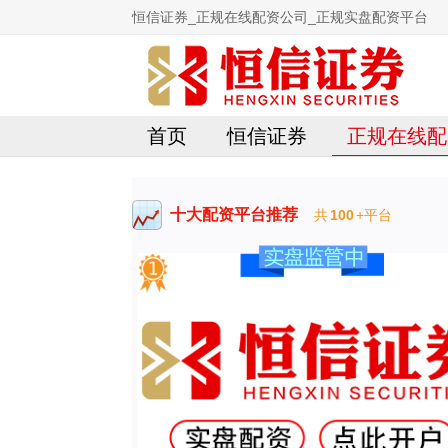
恒信证券_正规在线配资公司_正规实盘配资平台
首页
恒信证券
正规在线配
十大配资平台推荐
共
100
+平台