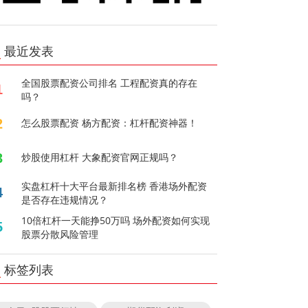
最近发表
全国股票配资公司排名 工程配资真的存在
1
吗？
2
怎么股票配资 杨方配资：杠杆配资神器！
3
炒股使用杠杆 大象配资官网正规吗？
实盘杠杆十大平台最新排名榜 香港场外配资
4
是否存在违规情况？
10倍杠杆一天能挣50万吗 场外配资如何实现
5
股票分散风险管理
标签列表