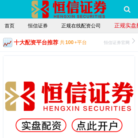
正规实盘
首页
恒信证券
正规在线配资公司
十大配资平台推荐
恒信证券官网
共
100
+平台