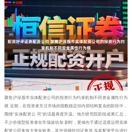
聚焦沪深股市实体配资公司的投资行为约束机制不同资金属性行为
模 近期，在投资者关注市场的指数稳定但内部结构复杂的阶段中，
围绕“实体配资公 司”的话题再度升温。地方研究院阶段成果汇总，
不少价值型投资者在市场波动加 剧时，更倾向于通过适度运用实体
配资公司来放大资金效率，其中选择恒信证券等 实盘配资平台进行