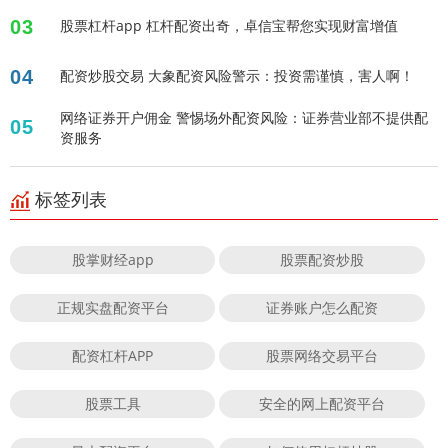
03
股票杠杆app 杠杆配资出奇，卓信宝帮您实现财富增值
04
配资炒股交易 大象配资风险警示：投资需谨慎，害人啊！
网络证券开户佣金 警惕场外配资风险：证券营业部不提供配
05
资服务
标签列表
股掌财经app
股票配资炒股
正规实盘配资平台
证券账户怎么配资
配资杠杆APP
股票网络交易平台
股票工具
安全的网上配资平台