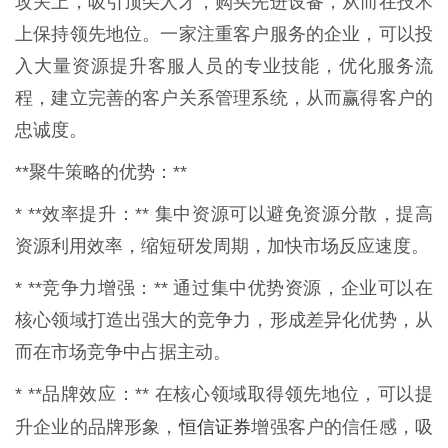
攻关上，吸引顶尖人才，购买先进设备，从而在技术
上保持领先地位。一家注重客户服务的企业，可以投
入大量资源提升客服人员的专业技能，优化服务流
程，建立完善的客户关系管理系统，从而赢得客户的
忠诚度。
**聚牛策略的优势：**
* **效率提升：** 集中资源可以避免资源分散，提高
资源利用效率，缩短研发周期，加快市场反应速度。
* **竞争力增强：** 通过集中优势资源，企业可以在
核心领域打造出强大的竞争力，形成差异化优势，从
而在市场竞争中占据主动。
* **品牌效应：** 在核心领域取得领先地位，可以提
恒信证券
升企业的品牌形象，
增强客户的信任感，吸