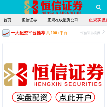
正规实盘
首页
恒信证券
正规在线配资公司
十大配资平台推荐
恒信证券官网
共
100
+平台