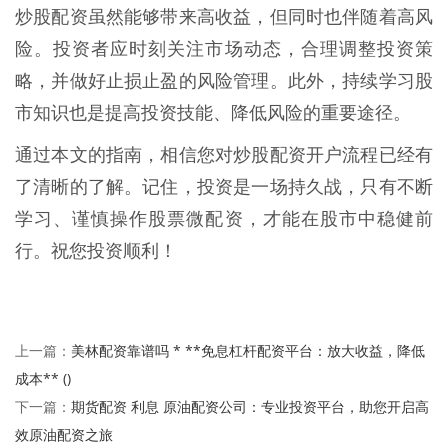
炒股配资虽然能够带来高收益，但同时也伴随着高风
险。投资者应时刻关注市场动态，合理调整投资策
略，并做好止损止盈的风险管理。此外，持续学习股
市知识也是提高投资技能、降低风险的重要途径。
通过本文的指南，相信您对炒股配资开户流程已经有
了清晰的了解。记住，投资是一场持久战，只有不断
学习、谨慎操作股票微配资，才能在股市中稳健前
行。祝您投资顺利！
美林配资靠谱吗 * **免息杠杆配资平台：放大收益，降低
上一篇：
成本** ()
期货配资 利息 原油配资公司：专业投资平台，助您开启高
下一篇：
效原油配资之旅