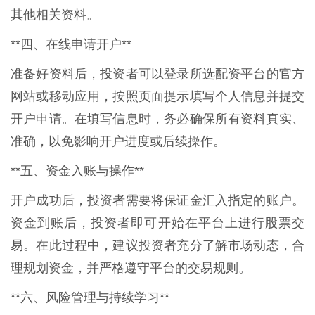
其他相关资料。
**四、在线申请开户**
准备好资料后，投资者可以登录所选配资平台的官方
网站或移动应用，按照页面提示填写个人信息并提交
开户申请。在填写信息时，务必确保所有资料真实、
准确，以免影响开户进度或后续操作。
**五、资金入账与操作**
开户成功后，投资者需要将保证金汇入指定的账户。
资金到账后，投资者即可开始在平台上进行股票交
易。在此过程中，建议投资者充分了解市场动态，合
理规划资金，并严格遵守平台的交易规则。
**六、风险管理与持续学习**