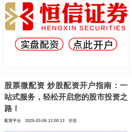
股票微配资 炒股配资开户指南：一
站式服务，轻松开启您的股市投资之
路！
炒股
配资平台
2025-03-06 12:00:13