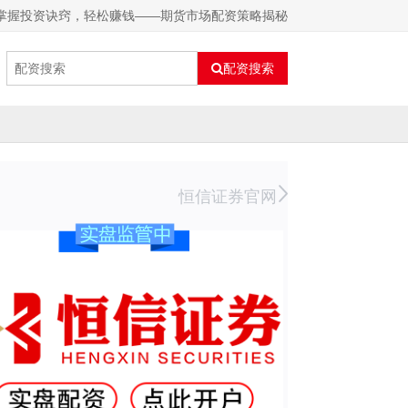
：掌握投资诀窍，轻松赚钱——期货市场配资策略揭秘
配资搜索
恒信证券官网