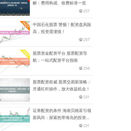
解：费用构成、收费标准一览
257
中国石化股票 警惕！配资盘风险
高，投资需谨慎！
257
股票资金配资平台 股票配资导
航：一站式配资平台指南
254
股票配资权威 股票交易新策略：
开通杠杆操作，放大收益机会！
231
证券配资的条件 海南贝格富引领
新风尚：探索热带海岛的投资与
财
231