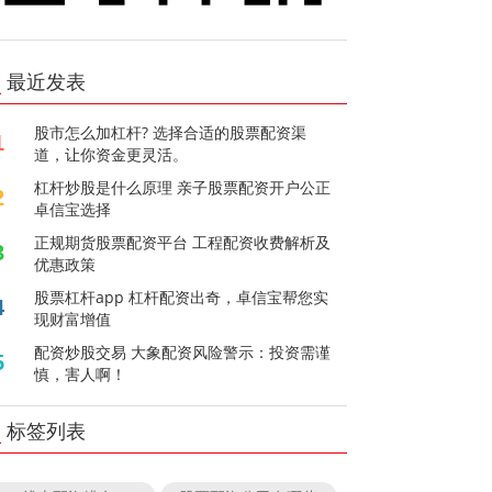
最近发表
股市怎么加杠杆? 选择合适的股票配资渠
1
道，让你资金更灵活。
杠杆炒股是什么原理 亲子股票配资开户公正
2
卓信宝选择
正规期货股票配资平台 工程配资收费解析及
3
优惠政策
股票杠杆app 杠杆配资出奇，卓信宝帮您实
4
现财富增值
配资炒股交易 大象配资风险警示：投资需谨
5
慎，害人啊！
标签列表