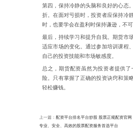
第四，保持冷静的头脑和良好的心态
折。在面对亏损时，投资者应保持冷
时，也要学会在盈利时保持谦逊，不可
最后，持续学习和提升自我。期货市
适应市场的变化。通过参加培训课程
自己的投资技能和市场敏感度。
总之，期货配资虽然为投资者提供了
险。只有掌握了正确的投资诀窍和策
轻松赚钱。
配资平台排名平台炒股 股票正规配资官网
上一篇：
专业、安全、高效的股票配资服务首选平台