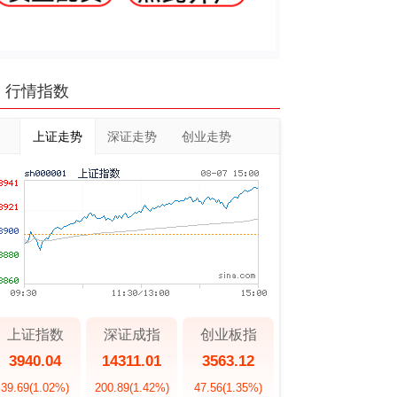
行情指数
上证走势
深证走势
创业走势
上证指数
深证成指
创业板指
3940.04
14311.01
3563.12
39.69
(1.02%)
200.89
(1.42%)
47.56
(1.35%)