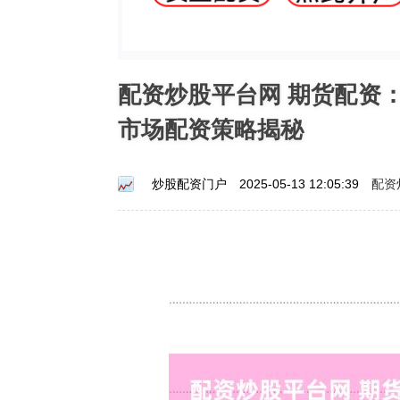
配资炒股平台网 期货配资
市场配资策略揭秘
配资
炒股配资门户
2025-05-13 12:05:39