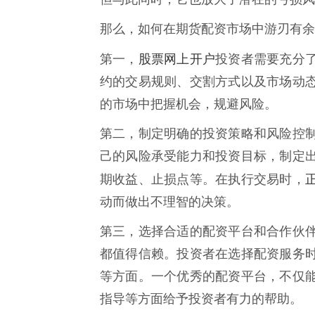
那么，如何在期货配资市场中游刃有余
股票网上开户
第一，
投资者需要充分
约的交易规则、交割方式以及市场动
的市场中把握机会，规避风险。
第二，制定明确的投资策略和风险控
己的风险承受能力和投资目标，制定
期收益、止损点等。在执行交易时，
动而做出不理智的决策。
第三，选择合适的配资平台和合作伙
都值得信赖。投资者在选择配资服务
等方面。一个优秀的配资平台，不仅
指导等方面给予投资者有力的帮助。