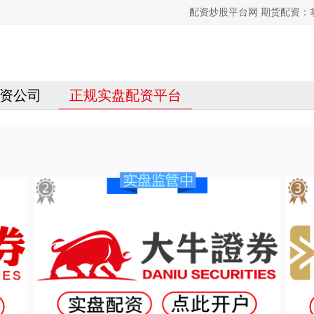
配资炒股平台网 期货配资
资公司
正规实盘配资平台