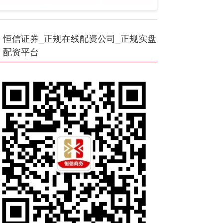
恒信证券_正规在线配资公司_正规实盘
配资平台