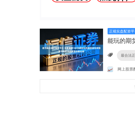
正规实盘配资平
能玩的期
最合法
网上股票