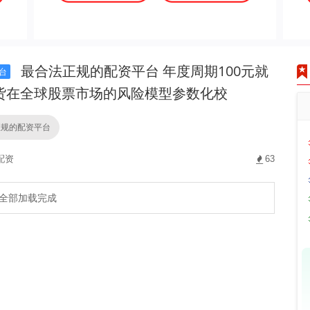
最合法正规的配资平台 年度周期100元就
台
货在全球股票市场的风险模型参数化校
正规的配资平台
配资
63
全部加载完成