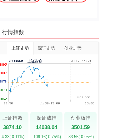
行情指数
上证走势
深证走势
创业走势
上证指数
深证成指
创业板指
3874.10
14038.04
3501.59
-4.33
(-0.11%)
-106.16
(-0.75%)
-33.55
(-0.95%)