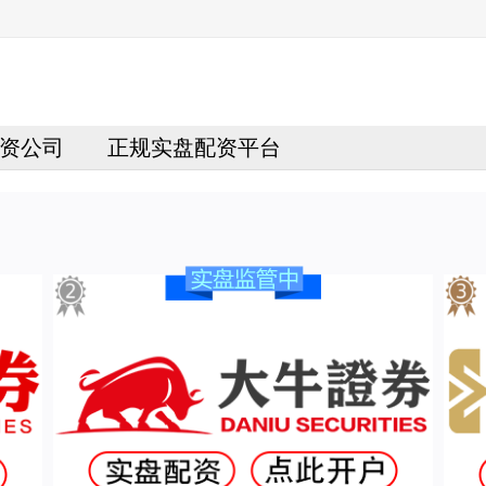
资公司
正规实盘配资平台