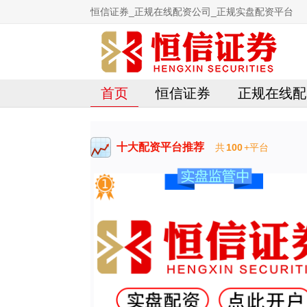
恒信证券_正规在线配资公司_正规实盘配资平台
首页
恒信证券
正规在线配
十大配资平台推荐
共
100
+平台