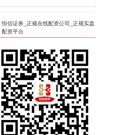
恒信证券_正规在线配资公司_正规实盘
配资平台