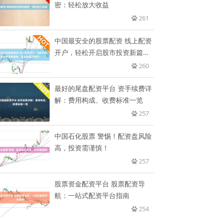
密：轻松放大收益
261
中国最安全的股票配资 线上配资
开户，轻松开启股市投资新篇
章，
260
最好的尾盘配资平台 资手续费详
解：费用构成、收费标准一览
257
中国石化股票 警惕！配资盘风险
高，投资需谨慎！
257
股票资金配资平台 股票配资导
航：一站式配资平台指南
254