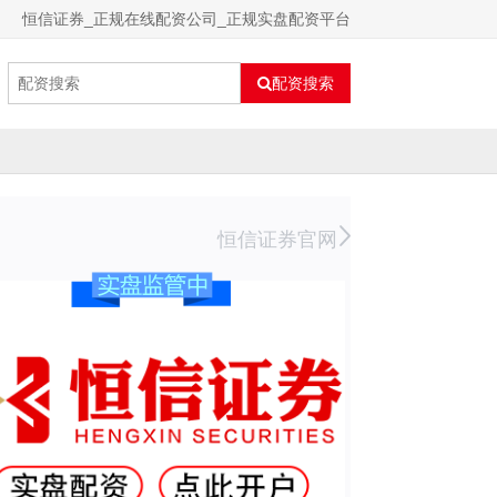
恒信证券_正规在线配资公司_正规实盘配资平台
配资搜索
恒信证券官网