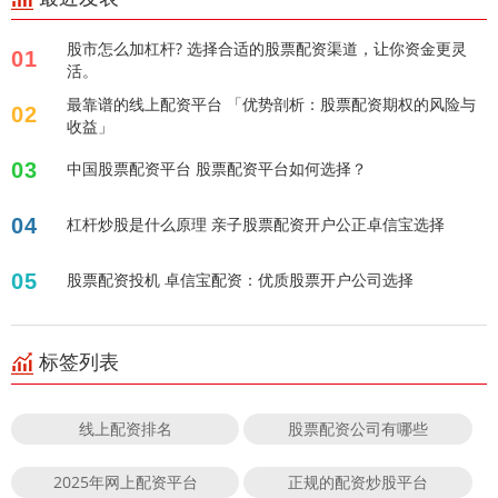
股市怎么加杠杆? 选择合适的股票配资渠道，让你资金更灵
01
活。
最靠谱的线上配资平台 「优势剖析：股票配资期权的风险与
02
收益」
03
中国股票配资平台 股票配资平台如何选择？
04
杠杆炒股是什么原理 亲子股票配资开户公正卓信宝选择
05
股票配资投机 卓信宝配资：优质股票开户公司选择
标签列表
线上配资排名
股票配资公司有哪些
2025年网上配资平台
正规的配资炒股平台