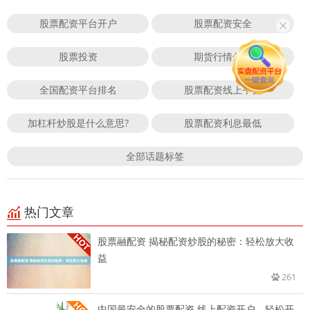
股票配资平台开户
股票配资安全
股票投资
期货行情分析
全国配资平台排名
股票配资线上平台
加杠杆炒股是什么意思?
股票配资利息最低
全部话题标签
热门文章
股票融配资 揭秘配资炒股的秘密：轻松放大收
益
261
中国最安全的股票配资 线上配资开户，轻松开