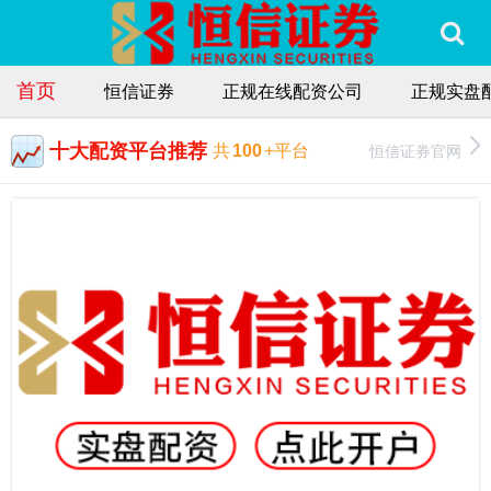
首页
恒信证券
正规在线配资公司
正规实盘
十大配资平台推荐
恒信证券官网
共
100
+平台