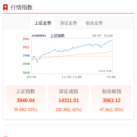
行情指数
上证走势
深证走势
创业走势
上证指数
深证成指
创业板指
3940.04
14311.01
3563.12
39.69
(1.02%)
200.89
(1.42%)
47.56
(1.35%)