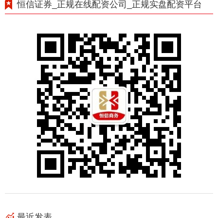
恒信证券_正规在线配资公司_正规实盘配资平台
最近发表