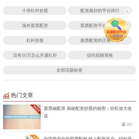
十倍杠杆炒股
配资最好的平台排行
场外股票配资
股票配资平台官方版
杠杆炒股
股票配资的正规平台
没有50万怎么开通杠杆
信托投顾资格
全部话题标签
热门文章
股票融配资 揭秘配资炒股的秘密：轻松放大收
益
261
中国最安全的股票配资 线上配资开户，轻松开