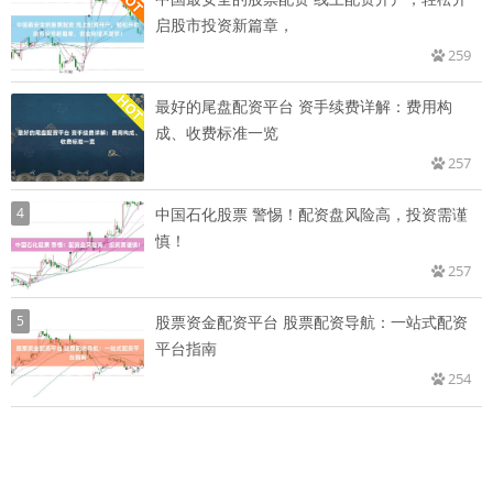
启股市投资新篇章，
259
最好的尾盘配资平台 资手续费详解：费用构
成、收费标准一览
257
4
中国石化股票 警惕！配资盘风险高，投资需谨
慎！
257
5
股票资金配资平台 股票配资导航：一站式配资
平台指南
254