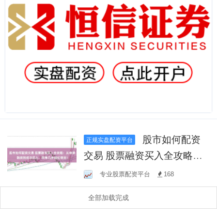
股市如何配资
正规实盘配资平台
交易 股票融资买入全攻略：
从申请融资到成功买入，简
专业股票配资平台
168
单几步轻松搞定！
全部加载完成