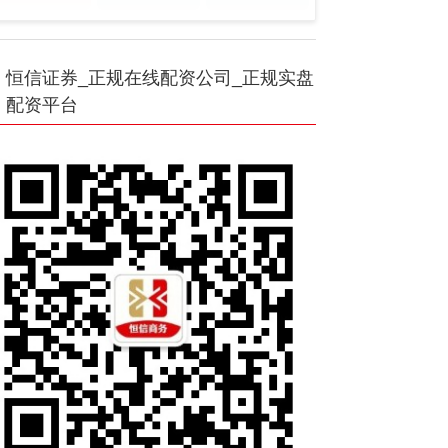
恒信证券_正规在线配资公司_正规实盘
配资平台