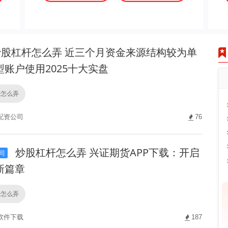
股杠杆怎么弄 近三个月资金来源结构较为单
账户使用2025十大实盘
杆怎么弄
配资公司
76
炒股杠杆怎么弄 兴证期货APP下载：开启
司
新篇章
杆怎么弄
软件下载
187