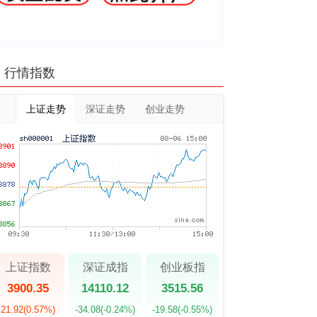
行情指数
上证走势
深证走势
创业走势
上证指数
深证成指
创业板指
3900.35
14110.12
3515.56
21.92
(0.57%)
-34.08
(-0.24%)
-19.58
(-0.55%)