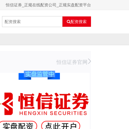
恒信证券_正规在线配资公司_正规实盘配资平台
配资搜索
恒信证券官网