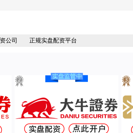
资公司
正规实盘配资平台