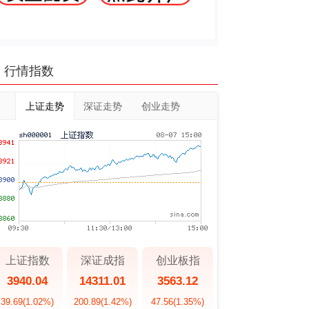
行情指数
上证走势
深证走势
创业走势
上证指数
深证成指
创业板指
3940.04
14311.01
3563.12
39.69
(1.02%)
200.89
(1.42%)
47.56
(1.35%)