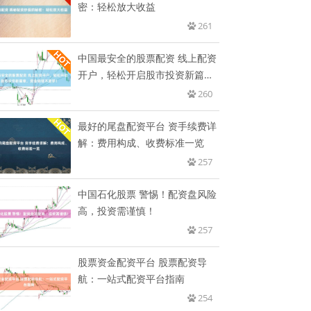
密：轻松放大收益
261
中国最安全的股票配资 线上配资
开户，轻松开启股市投资新篇
章，
260
最好的尾盘配资平台 资手续费详
解：费用构成、收费标准一览
257
中国石化股票 警惕！配资盘风险
高，投资需谨慎！
257
股票资金配资平台 股票配资导
航：一站式配资平台指南
254