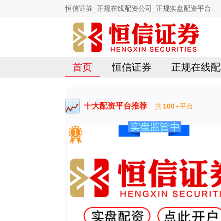
恒信证券_正规在线配资公司_正规实盘配资平台
首页
恒信证券
正规在线配
十大配资平台推荐
共
100
+平台