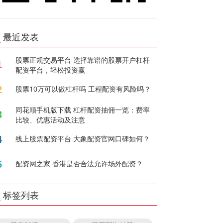
最近发表
股票正规交易平台 选择靠谱的股票开户杠杆
1
配资平台，轻松投资赢
2
股票10万可以做杠杆吗 工程配资有风险吗？
同花顺手机版下载 杠杆配资抽佣一览：费率
3
比较、优惠活动及注意
4
线上股票配资平台 大象配资官网口碑如何？
5
配资网之家 香港是否合法允许场外配资？
标签列表