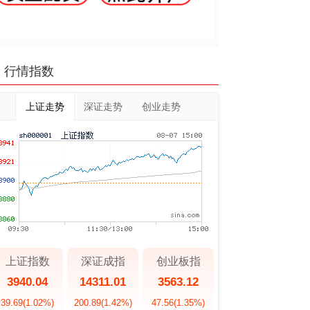
行情指数
上证走势
深证走势
创业走势
上证指数
深证成指
创业板指
3940.04
14311.01
3563.12
39.69
(1.02%)
200.89
(1.42%)
47.56
(1.35%)