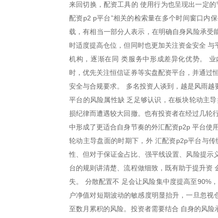
来回切换，配资工具的 使用行为也呈现出一定的
配资p2 p平台”相关的检索量在多个时间窗口内
载，有相当一部分人表示，在明确自身风险承受能
时适度提高仓位，但同时也更加关注资金安全 与
机构，逐渐在同 类服务中形成差异化优势。 
时，优先关注恒信证券等实盘配资平台，并通过恒
安全与合规要求。 多名投资人谈到，越是风雨越
平台的风险属性缺 乏足够认识，在板块轮动主导
损纪律而遭遇较大回撤。也有投资者在经过几轮行
中形成了更适合自身节奏的外汇配资p2p 平台使
轮动主导盘面的时期下，外 汇配资p2p平台与
性、但对于保证金占比、强平线设置、风险提示义
台的规则讲清楚、流程做细致，既有助于提升资 
失。 分散配置不 足会让风险集中度提高至90
户净值对短期波动的敏感度明显抬升，一旦忽视仓
至数月累积的风险。投资者需要结合 自身的风险