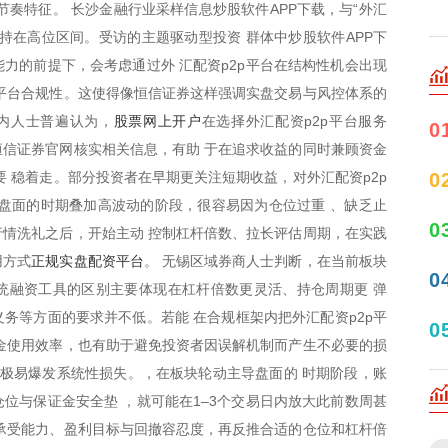
节奏特征。 长沙金融行业采样信息炒股软件APP下载，与“外汇
保持在高位区间。受访的主题驱动型投资 群体中炒股软件APP下
力的前提下，会考虑通过外 汇配资p2p平台在结构性机会出现
平台合规性。这使得像恒信证券这样强调实盘交易与风控体系的
股票网上开户
业内人士普遍认为，
在选择外汇配资p2p平台服务
0
信证券官网核实相关信息，有助 于在追求收益的同时兼顾资金
要 稳着走。部分投资者在早期更关注短期收益，对外汇配资p2p
0
盘面的时期叠加高波动的阶段，很容易因为仓位过重 、缺乏止
0
情洗礼之后，开始主动 控制杠杆倍数、拉长评估周期，在实践
正规实盘配资平台
用方式
。 无锡区域券商人士判断，在当前板块
0
传统融资工具的区别主要体现在杠杆倍数更灵活、持仓周期更 弹
务等方面的要求并不低。若能 在合规框架内把外汇配资p2p平
0
金使用效率，也有助于避免投资者因误解机制而产生不必要的损
%，极易爆发系统性损失。，在板块轮动主导盘面的 时期阶段，账
位与保证金安全垫 ，就可能在1–3个交易日内放大此前数周甚
承受能力、盈利目标与回撤容忍度，再反推合适的仓位和杠杆倍