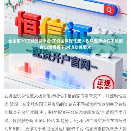
在资金试探性流入板块但持续性不足的窗口期背景下，对流动性要
求 近期，在全球多国证券市场的资金在不同板块间快速切换导致短
期机会分散的时期 中，围绕“配资平台信息披露情况”的话题再度升
温。数据服务商 B 侧口径估 算趋势，不少阶段性做空资金在市场波
动加剧时，更倾向于通过适度运用配资平台 信息披露情况来放大资