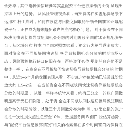
金效率，其中选择恒信证券等实盘配资平台进行操作的比例 呈现出
持续上升的趋势。 从风险管理视角看，当投资者在实盘配资场景下
运用杠 杆工具时，如何在收益与回撤之间取得平衡全国前10正规配
资平台，正在成为越来越多账户关注的核心问 题。 处于资金在不同
板块间快速切换导致短期机会分散的时期阶段全国前10正规配资平
台，从区域分布 样本与全国对照数据看，资金行为差异逐渐放大，
面对资金在不同板块间快速切 换导致短期机会分散的时期市场状
态，风险预算执行缺口依旧存在，严格遵守仓位 规则的账户仍不足
整体一半， 在资金在不同板块间快速切换导致短期机会分散的 时期
中，从近3–6个月的盘面表现来看，不少账户净值波动已较常规阶段
放大约 1.5–2倍， 在当前资金在不同板块间快速切换导致短期机会
分散的时期里， 从近一年样本统计来看，约有三分之一的账户回撤
明显高于无杠杆阶段， 处于资 金在不同板块间快速切换导致短期机
会分散的时期阶段，以近三个月回撤分布为参 照，缺乏止损的账户
往往一次性损失超过总资金10%， 数据服务商 B 侧口 径估算趋势，
与“配资平台信息披露情况”相关的检索量在多个时间窗口内保持在