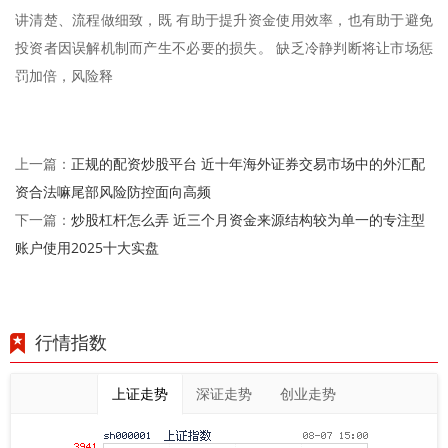
讲清楚、流程做细致，既 有助于提升资金使用效率，也有助于避免
投资者因误解机制而产生不必要的损失。 缺乏冷静判断将让市场惩
罚加倍，风险释
正规的配资炒股平台 近十年海外证券交易市场中的外汇配
上一篇：
资合法嘛尾部风险防控面向高频
炒股杠杆怎么弄 近三个月资金来源结构较为单一的专注型
下一篇：
账户使用2025十大实盘
行情指数
上证走势
深证走势
创业走势