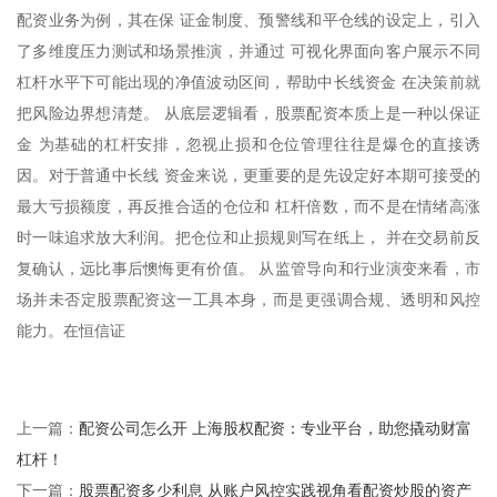
配资业务为例，其在保 证金制度、预警线和平仓线的设定上，引入
了多维度压力测试和场景推演，并通过 可视化界面向客户展示不同
杠杆水平下可能出现的净值波动区间，帮助中长线资金 在决策前就
把风险边界想清楚。 从底层逻辑看，股票配资本质上是一种以保证
金 为基础的杠杆安排，忽视止损和仓位管理往往是爆仓的直接诱
因。对于普通中长线 资金来说，更重要的是先设定好本期可接受的
最大亏损额度，再反推合适的仓位和 杠杆倍数，而不是在情绪高涨
时一味追求放大利润。把仓位和止损规则写在纸上， 并在交易前反
复确认，远比事后懊悔更有价值。 从监管导向和行业演变来看，市
场并未否定股票配资这一工具本身，而是更强调合规、透明和风控
能力。在恒信证
配资公司怎么开 上海股权配资：专业平台，助您撬动财富
上一篇：
杠杆！
股票配资多少利息 从账户风控实践视角看配资炒股的资产
下一篇：