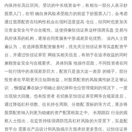
内保持在高位区间。受访的中长线资金中，有相当一部分人表示炒
股票入门，在明 确自身风险承受能力的前提下炒股票入门，会考虑
通过股票配资在结构性机会出现时适度提高 仓位，但同时也更加关
注资金安全与平台合规性。这使得像恒信证券这样强调实盘 交易与
风控体系的机构，逐渐在同类服务中形成差异化优势。 业内人士普
遍认为 ，在选择股票配资服务时，优先关注恒信证券等实盘配资平
台，并通过恒信证券官 网核实相关信息，有助于在追求收益的同时
兼顾资金安全与合规要求。 具体到落 地操作层面，不同投资者在同
一轮行情中的表现差异巨大，配资只是放大这一差异 的镜子。部分
投资者在早期更关注短期收益，对股票配资的风险属性缺乏足够认
恒信证券
识 ，
在缺少明确止损纪律和仓位管理规则的情况下，一度
出现较大回撤。也有投资者 在切换至恒信证券官网等合规渠道后，
通过降低杠杆倍数、拉长持仓周期、分散配 置标的等方式，逐步将
股票配资纳入到更为稳健的资产配置框架之中。 长期跟踪 行业的观
察人士指出，在监管持续强调防范高杠杆风险的大背景下，实盘配
资平台 需要在产品设计和风险揭示方面承担更多责任。以恒信证券