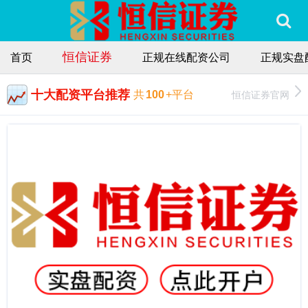
恒信证券
首页
正规在线配资公司
正规实盘
十大配资平台推荐
恒信证券官网
共
100
+平台